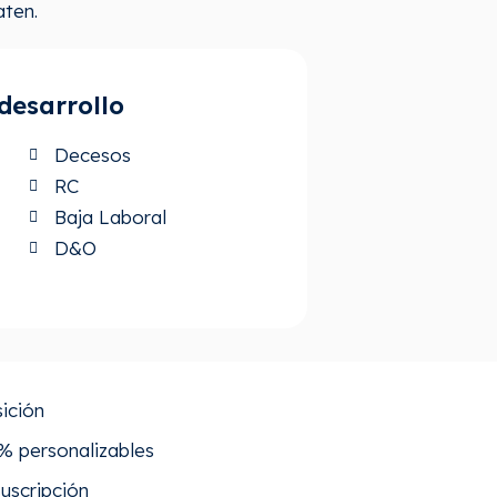
aten.
desarrollo
Decesos
RC
Baja Laboral
D&O
ición
0% personalizables
uscripción