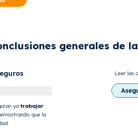
onclusiones generales de l
seguros
Leer las 
Aseg
guran ya
trabajar
demostrando que la
dad.