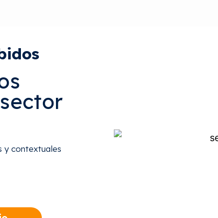
bidos
os
 sector
 y contextuales
io