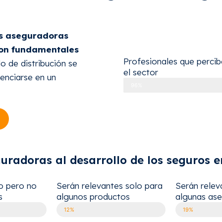
as aseguradoras
son fundamentales
Profesionales que perci
o de distribución se
el sector
enciarse en un
96%
uradoras al desarrollo de los seguros 
o pero no
Serán relevantes solo para
Serán relev
s
algunos productos
algunas as
12%
19%