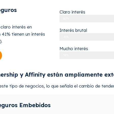
eguros
Claro interés
82%
claro interés en
Interés brutal
 41% tienen un interés
41%
).
Mucho interés
18%
rship y Affinity están ampliamente exte
ste tipo de negocios, lo que señala el cambio de tendenc
Seguros Embebidos