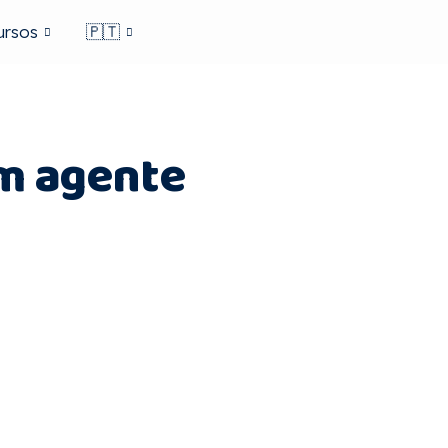
ursos
🇵🇹
m agente